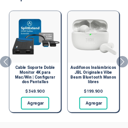
Anterior
Sig
Cable Soporte Doble
Audífonos Inalámbricos
Monitor 4K para
JBL Originales Vibe
Mac/Win | Configurar
Beam Bluetooth Manos
dos Pantallas
libres
$ 349.900
$ 199.900
Agregar
Agregar