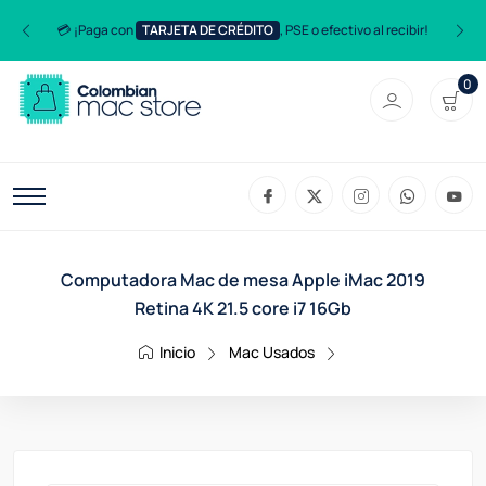
💳 ¡Paga con
TARJETA DE CRÉDITO
, PSE o efectivo al recibir!
0
Computadora Mac de mesa Apple iMac 2019
Retina 4K 21.5 core i7 16Gb
Inicio
Mac Usados
Computadora Mac De