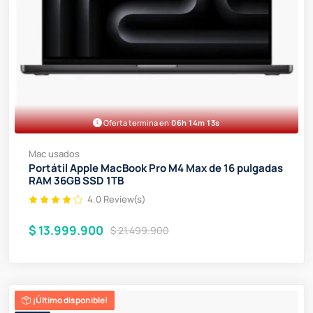
Oferta termina en
06h 14m 13s
Mac usados
Portátil Apple MacBook Pro M4 Max de 16 pulgadas
RAM 36GB SSD 1TB
4.0 Review(s)
$ 13.999.900
$ 21.499.900
¡Último disponible!