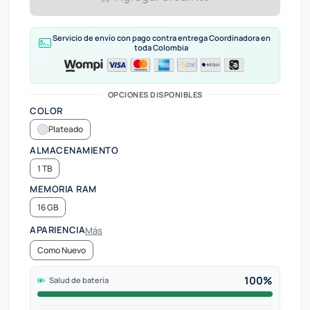
Servicio de envío con pago contra entrega Coordinadora en
toda Colombia
OPCIONES DISPONIBLES
COLOR
Plateado
ALMACENAMIENTO
1 TB
MEMORIA RAM
16 GB
APARIENCIA
Más
Como Nuevo
100%
Salud de batería