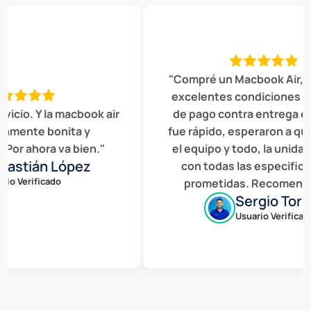
"Compré un Macbook Air, est
excelentes condiciones el se
cio. Y la macbook air
de pago contra entrega en 
ente bonita y
fue rápido, esperaron a que r
r ahora va bien."
el equipo y todo, la unidad c
stián López
con todas las especificaci
 Verificado
prometidas. Recomendado
Sergio Torres
Usuario Verificado