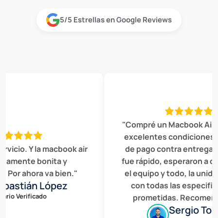
5/5 Estrellas en Google Reviews
"Compré un Macbook Air, e
excelentes condiciones el 
icio. Y la macbook air
de pago contra entrega en
mente bonita y
fue rápido, esperaron a que 
Por ahora va bien."
el equipo y todo, la unidad
astián López
con todas las especifica
io Verificado
prometidas. Recomenda
Sergio Torre