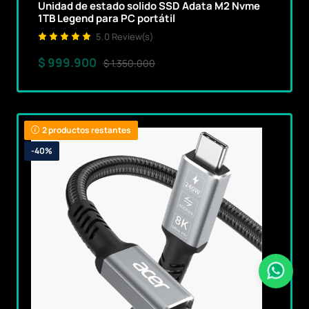
Unidad de estado solido SSD Adata M2 Nvme
1TB Legend para PC portátil
5.0 Review(s)
$ 999.900
$ 1.350.000
2 productos restantes
-40%