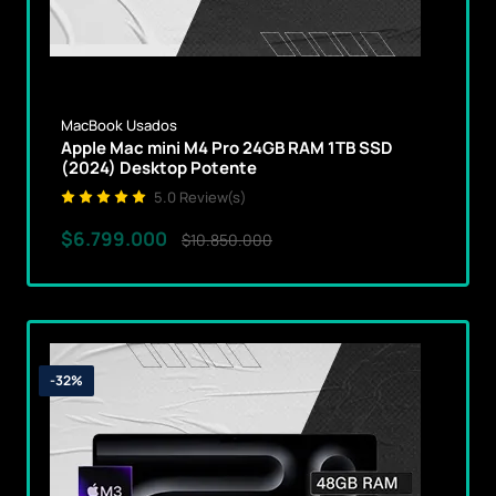
MacBook Usados
Apple Mac mini M4 Pro 24GB RAM 1TB SSD
(2024) Desktop Potente
5.0 Review(s)
$6.799.000
$10.850.000
-32%