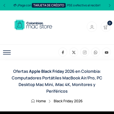
💳 ¡Paga con
TARJETA DE CRÉDITO
, PSE o efectivo al recibir!
0
Ofertas
Apple Black Friday
2026 en Colombia:
Computadores Portátiles MacBook Air/Pro, PC
Desktop Mac Mini, iMac 4K, Monitores y
Periféricos
Home
Black Friday 2026