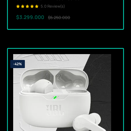
5.0 Review(s)
$3.299.000
$5.250.000
-42%