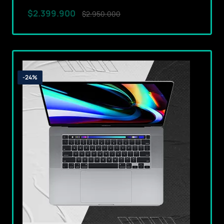
$2.399.900
$2.950.000
-24%