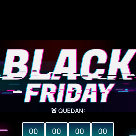
🚨 QUEDAN:
00
00
00
00