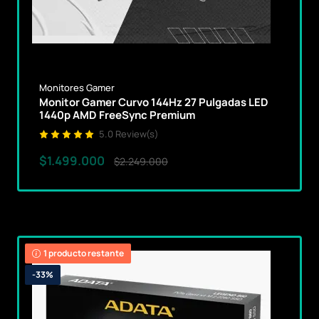
Monitores Gamer
Monitor Gamer Curvo 144Hz 27 Pulgadas LED
1440p AMD FreeSync Premium
5.0 Review(s)
$1.499.000
$2.249.000
1 producto restante
-33%