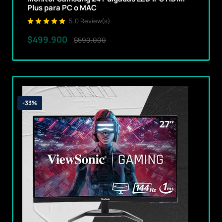
Plus para PC o MAC
5.0 Review(s)
$499.900
$599.000
-33%