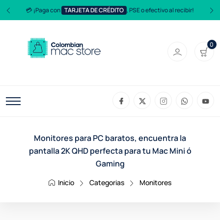
💳 ¡Paga con
TARJETA DE CRÉDITO
, PSE o efectivo al recibir!
0
Monitores para PC baratos, encuentra la
pantalla 2K QHD perfecta para tu Mac Mini ó
Gaming
Inicio
Categorias
Monitores