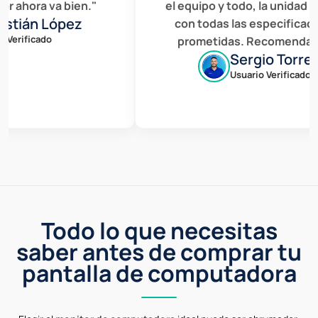
hora va bien."
el equipo y todo, la unidad cump
ián López
con todas las especificacione
ificado
prometidas. Recomendados.
Sergio Torres
Usuario Verificado
Todo lo que necesitas
saber antes de comprar tu
pantalla de computadora