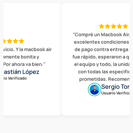
"Compré un Macbook Air, es
excelentes condiciones el s
icio. Y la macbook air
de pago contra entrega en 
mente bonita y
fue rápido, esperaron a que 
or ahora va bien."
el equipo y todo, la unidad 
astián López
con todas las especificac
o Verificado
prometidas. Recomendad
Sergio Torre
Usuario Verificado