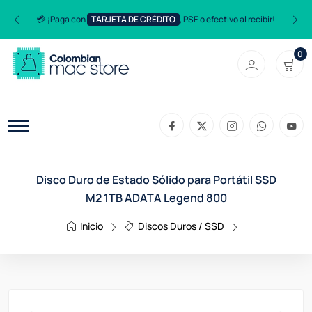
💳 ¡Paga con
TARJETA DE CRÉDITO
, PSE o efectivo al recibir!
0
Disco Duro de Estado Sólido para Portátil SSD
M2 1TB ADATA Legend 800
Inicio
Discos Duros / SSD
Disco Duro De 