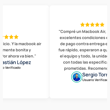
"Compré un Macbook Air, est
excelentes condiciones el se
cio. Y la macbook air
de pago contra entrega en 
ente bonita y
fue rápido, esperaron a que r
r ahora va bien."
el equipo y todo, la unidad c
stián López
con todas las especificaci
 Verificado
prometidas. Recomendado
Sergio Torres
Usuario Verificado