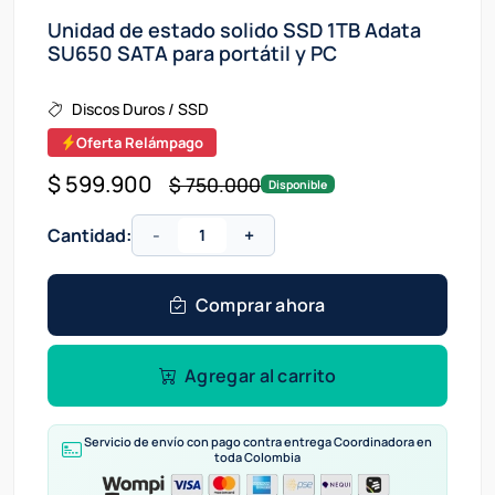
Unidad de estado solido SSD 1TB Adata
SU650 SATA para portátil y PC
Discos Duros / SSD
Oferta Relámpago
$ 599.900
$ 750.000
Disponible
Cantidad:
-
+
Comprar ahora
Agregar al carrito
Servicio de envío con pago contra entrega Coordinadora en
toda Colombia