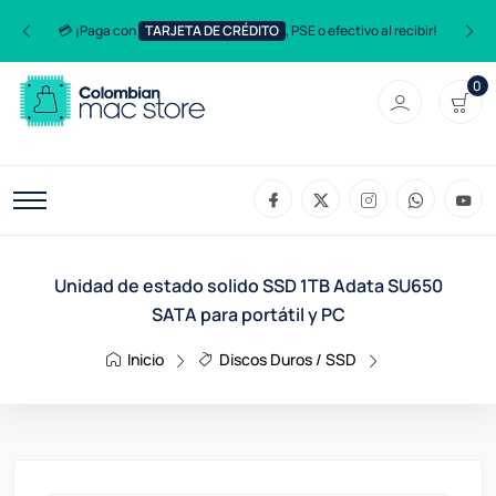
💳 ¡Paga con
TARJETA DE CRÉDITO
, PSE o efectivo al recibir!
0
Unidad de estado solido SSD 1TB Adata SU650
SATA para portátil y PC
Inicio
Discos Duros / SSD
Unidad De Esta