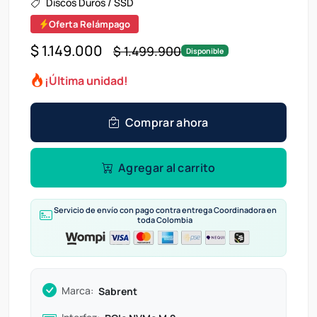
Discos Duros / SSD
Oferta Relámpago
$ 1.149.000
$ 1.499.900
Disponible
¡Última unidad!
Comprar ahora
Agregar al carrito
Servicio de envío con pago contra entrega Coordinadora en
toda Colombia
Marca:
Sabrent