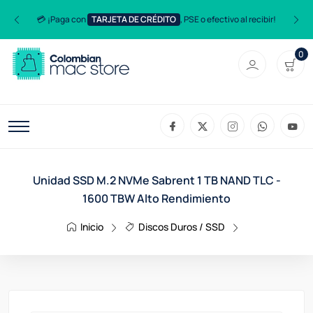
💳 ¡Paga con
TARJETA DE CRÉDITO
, PSE o efectivo al recibir!
0
Unidad SSD M.2 NVMe Sabrent 1 TB NAND TLC -
1600 TBW Alto Rendimiento
Inicio
Discos Duros / SSD
Unidad SSD M.