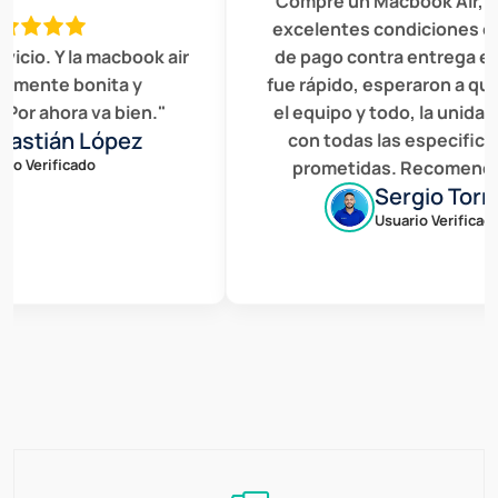
"Compré un Macbook Air, es
excelentes condiciones el s
cio. Y la macbook air
de pago contra entrega en 
ente bonita y
fue rápido, esperaron a que r
or ahora va bien."
el equipo y todo, la unidad 
stián López
con todas las especificac
o Verificado
prometidas. Recomendad
Sergio Torres
Usuario Verificado