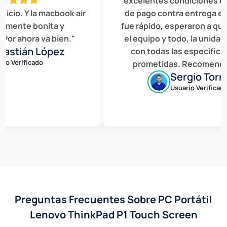
excelentes condiciones el se
io. Y la macbook air
de pago contra entrega en B
ente bonita y
fue rápido, esperaron a que r
r ahora va bien."
el equipo y todo, la unidad c
stián López
con todas las especificaci
 Verificado
prometidas. Recomendado
Sergio Torres
Usuario Verificado
Preguntas Frecuentes Sobre PC Portátil
Lenovo ThinkPad P1 Touch Screen