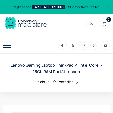
💳 ¡Paga con
TARJETA DE CRÉDITO
, PSE o efectivo al recibir!
0
Lenovo Gaming Laptop ThinkPad P1 Intel Core i7
16Gb RAM Portátil usado
Inicio
Portátiles
Lenovo Gaming Lapt