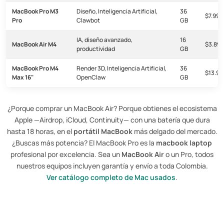
MacBook Pro M3
Diseño, Inteligencia Artificial,
36
$7.999
Pro
Clawbot
GB
IA, diseño avanzado,
16
MacBook Air M4
$3.89
productividad
GB
MacBook Pro M4
Render 3D, Inteligencia Artificial,
36
$13.9
Max 16"
OpenClaw
GB
¿Porque comprar un MacBook Air? Porque obtienes el ecosistema
Apple —Airdrop, iCloud, Continuity— con una batería que dura
hasta 18 horas, en el
portátil MacBook
más delgado del mercado.
¿Buscas más potencia? El MacBook Pro es la
macbook laptop
profesional por excelencia. Sea un
MacBook Air
o un Pro, todos
nuestros equipos incluyen garantía y envío a toda Colombia.
Ver catálogo completo de Mac usados
.