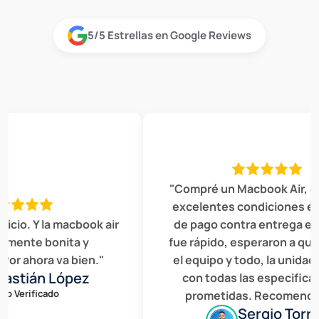
5/5 Estrellas en Google Reviews
"Compré un Macbook Air, estab
excelentes condiciones el serv
. Y la macbook air
de pago contra entrega en Bog
te bonita y
fue rápido, esperaron a que revi
ahora va bien."
el equipo y todo, la unidad cum
ián López
con todas las especificacion
rificado
prometidas. Recomendados.
Sergio Torres