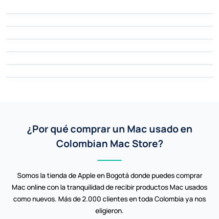
Comprar
MacBook Air
Comprar
MacBook Pro
Comprar
Monitores Mac
Comprar
Hackintosh PCs
Ver equipos
Accesorios Apple
Explorar
¿Por qué comprar un Mac usado en
Colombian Mac Store?
Somos la tienda de Apple en Bogotá donde puedes comprar
Mac online con la tranquilidad de recibir productos Mac usados
como nuevos. Más de 2.000 clientes en toda Colombia ya nos
eligieron.