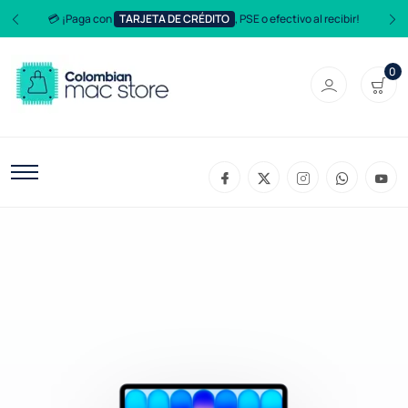
💳 ¡Paga con
TARJETA DE CRÉDITO
, PSE o efectivo al recibir!
0