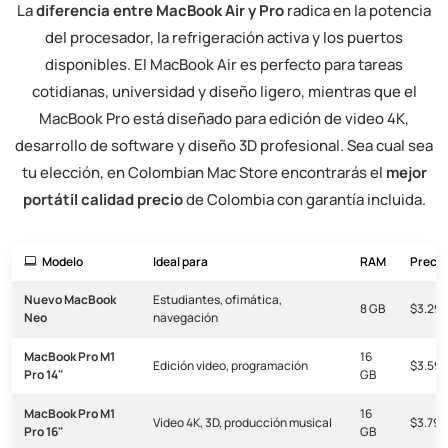
La
diferencia entre MacBook Air y Pro
radica en la potencia
del procesador, la refrigeración activa y los puertos
disponibles. El MacBook Air es perfecto para tareas
cotidianas, universidad y diseño ligero, mientras que el
MacBook Pro está diseñado para edición de video 4K,
desarrollo de software y diseño 3D profesional. Sea cual sea
tu elección, en Colombian Mac Store encontrarás el
mejor
portátil calidad precio
de Colombia con garantía incluida.
Modelo
Ideal para
RAM
Precio
Nuevo MacBook
Estudiantes, ofimática,
8 GB
$3.29
Neo
navegación
MacBook Pro M1
16
Edición video, programación
$3.59
Pro 14"
GB
MacBook Pro M1
16
Video 4K, 3D, producción musical
$3.79
Pro 16"
GB